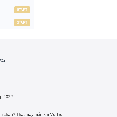
START
START
5%)
op 2022
m chán? Thật may mắn khi Vũ Trụ