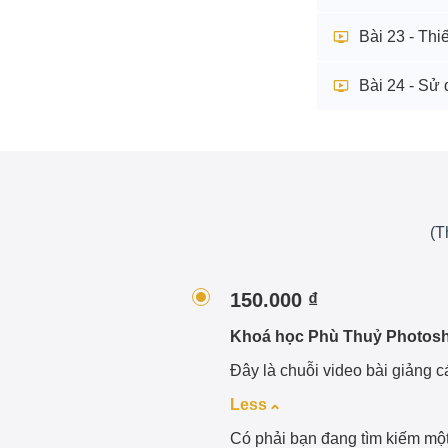
Bài 23 - Thiế
Bài 24 - Sử
(T
150.000 ₫
Khoá học Phù Thuỷ Photos
Đây là chuỗi video bài giảng 
Less
Có phải bạn đang tìm kiếm m