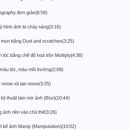
pography đơn giản
(6:58)
lý hình ảnh bị cháy sáng
(3:16)
á mụn bằng Dust and scratches
(3:25)
h tóc bằng chế độ hoà trộn Multiply
(4:36)
 màu tóc, màu môi trường
(2:08)
 noise và tạo noise
(3:35)
 kỹ thuật làm mờ ảnh (Blur)
(10:44)
g ảnh nền vào chủ thể
(3:26)
ết kế ảnh Manip (Manipulation)
(10:02)