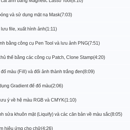
h cắt ảnh bằng Magnetic Lasso Tool
(8:10)
 bóng và sử dụng mặt nạ Mask
(7:03)
lưu file, xuất hình ảnh
(1:11)
 ảnh bằng công cụ Pen Tool và lưu ảnh PNG
(7:51)
 chủ thể bằng các công cụ Patch, Clone Stamp
(4:20)
 đổ màu (Fill) và đổi ảnh thành trắng đen
(8:09)
 dụng Gradient để đổ màu
(2:06)
i lưu ý về hệ màu RGB và CMYK
(1:10)
nh sửa khuôn mặt (Liquify) và các căn bản về màu sắc
(8:05)
êm hiệu ứng cho chữ
(4:26)